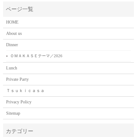
HOME
About us
Dinner
ＯＭＡＫＡＳＥテーマ／2026
Lunch
Private Party
Ｔｓｕｋｉｃａｓａ
Privacy Policy
Sitemap