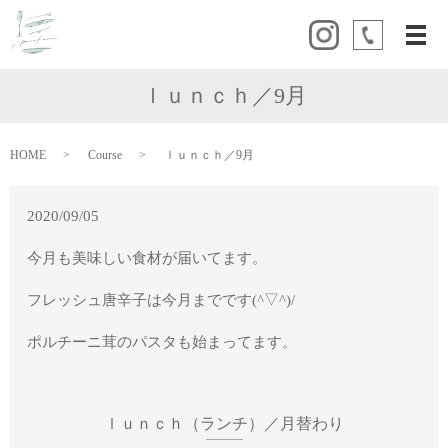
メ
ｌｕｎｃｈ／9月
HOME
Course
ｌｕｎｃｈ／9月
2020/09/05
今月も美味しい食材が届いてます。
フレッシュ唐辛子は今月までです(^▽^)/
ポルチーニ茸のパスタも始まってます。
ｌｕｎｃｈ（ランチ）／月替わり