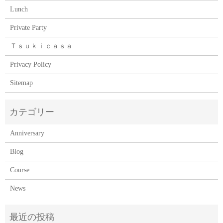
Lunch
Private Party
Ｔｓｕｋｉｃａｓａ
Privacy Policy
Sitemap
Anniversary
Blog
Course
News