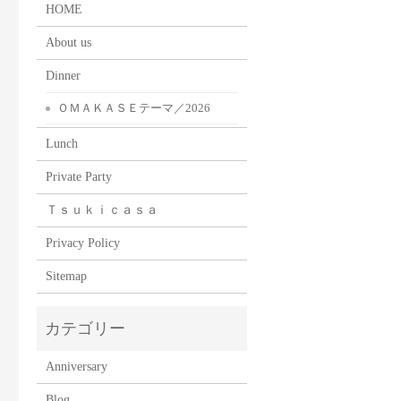
HOME
About us
Dinner
ＯＭＡＫＡＳＥテーマ／2026
Lunch
Private Party
Ｔｓｕｋｉｃａｓａ
Privacy Policy
Sitemap
Anniversary
Blog