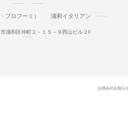
mi （イ・プロフーミ） 浦和イタリアン
市浦和区仲町２－１５－９西山ビル２F
お休みのお知ら