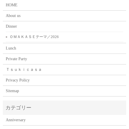
HOME
About us
Dinner
ＯＭＡＫＡＳＥテーマ／2026
Lunch
Private Party
Ｔｓｕｋｉｃａｓａ
Privacy Policy
Sitemap
Anniversary